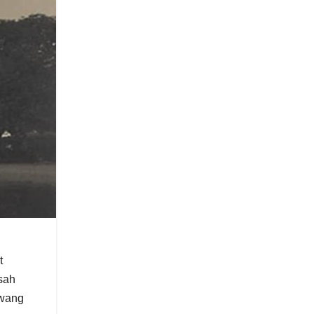
t
sah
awang