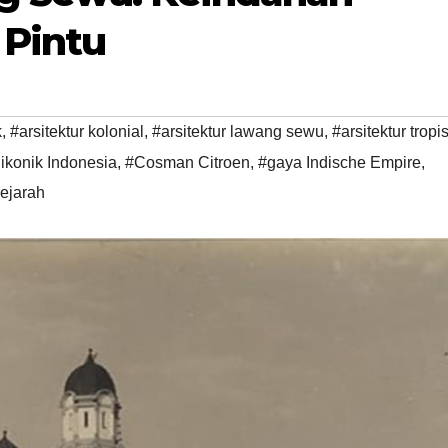
 Pintu
k
,
#arsitektur kolonial
,
#arsitektur lawang sewu
,
#arsitektur tropi
ikonik Indonesia
,
#Cosman Citroen
,
#gaya Indische Empire
,
sejarah