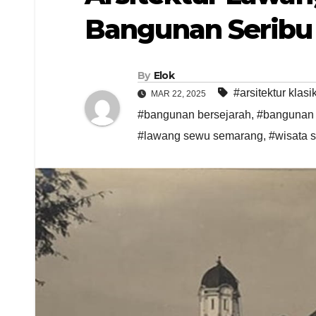
Bangunan Seribu
By
Elok
#arsitektur klasi
MAR 22, 2025
#bangunan bersejarah
,
#bangunan 
#lawang sewu semarang
,
#wisata 