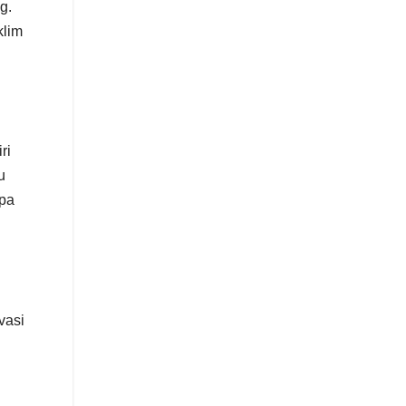
g.
klim
ri
u
opa
vasi