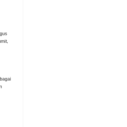
igus
mit,
ebagai
n