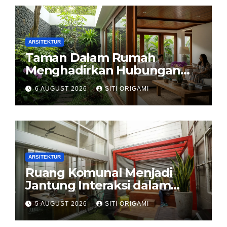
ARSITEKTUR
Taman Dalam Rumah
Menghadirkan Hubungan
Harmonis antara Arsitektur
6 AUGUST 2026
SITI ORIGAMI
dan Alam
ARSITEKTUR
Ruang Komunal Menjadi
Jantung Interaksi dalam
Perancangan Arsitektur
5 AUGUST 2026
SITI ORIGAMI
Modern