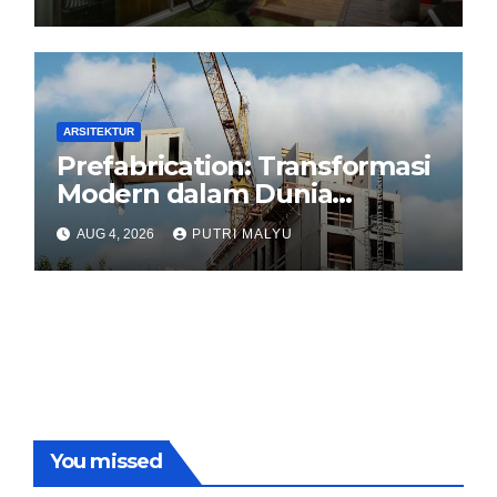
Modern
ARSITEKTUR
Prefabrication: Transformasi
Modern dalam Dunia
Konstruksi
AUG 4, 2026
PUTRI MALYU
You missed