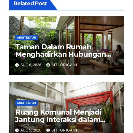
Related Post
ARSITEKTUR
Taman Dalam Rumah
Menghadirkan Hubungan
Harmonis antara Arsitektur
AUG 6, 2026
SITI ORIGAMI
dan Alam
ARSITEKTUR
Ruang Komunal Menjadi
Jantung Interaksi dalam
Perancangan Arsitektur
AUG 5, 2026
SITI ORIGAMI