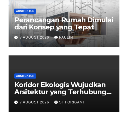
ARSITEKTUR
Perancangan Rumah Dimulai
dari Konsep yang Tepat
7 AUGUST 2026
PAULIN
ARSITEKTUR
Koridor Ekologis Wujudkan
Arsitektur yang Terhubung
dengan Alam
7 AUGUST 2026
SITI ORIGAMI