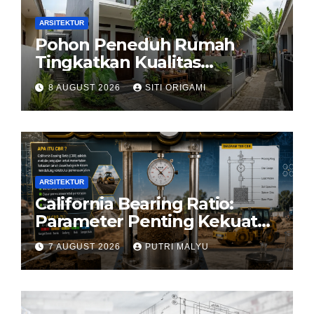
ARSITEKTUR
Pohon Peneduh Rumah
Tingkatkan Kualitas
Arsitektur Hunian
8 AUGUST 2026
SITI ORIGAMI
ARSITEKTUR
California Bearing Ratio:
Parameter Penting Kekuatan
Tanah Konstruksi
7 AUGUST 2026
PUTRI MALYU