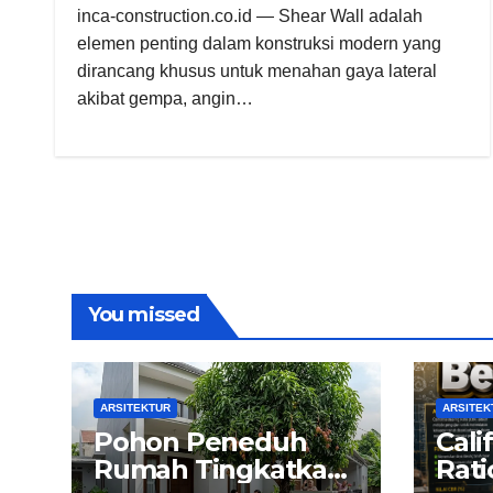
inca-construction.co.id — Shear Wall adalah
elemen penting dalam konstruksi modern yang
dirancang khusus untuk menahan gaya lateral
akibat gempa, angin…
You missed
ARSITEKTUR
ARSITEK
Pohon Peneduh
Cali
Rumah Tingkatkan
Rati