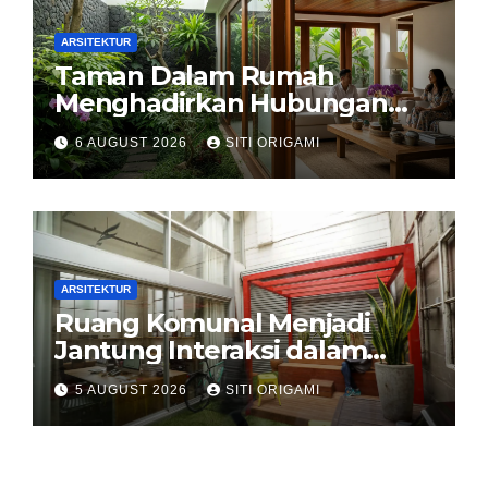
ARSITEKTUR
Taman Dalam Rumah
Menghadirkan Hubungan
Harmonis antara Arsitektur
6 AUGUST 2026
SITI ORIGAMI
dan Alam
ARSITEKTUR
Ruang Komunal Menjadi
Jantung Interaksi dalam
Perancangan Arsitektur
5 AUGUST 2026
SITI ORIGAMI
Modern