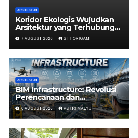
ARSITEKTUR
Koridor Ekologis Wujudkan
Arsitektur yang Terhubung
dengan Alam
7 AUGUST 2026
SITI ORIGAMI
ARSITEKTUR
BIM Infrastructure: Revolusi
Perencanaan dan
Pengelolaan Infrastruktur
6 AUGUST 2026
PUTRI MALYU