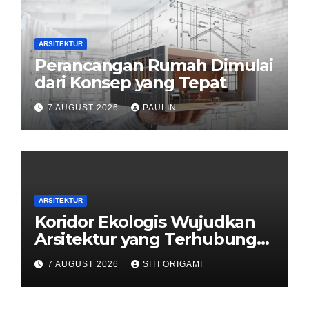
ARSITEKTUR
Perancangan Rumah Dimulai
dari Konsep yang Tepat
7 AUGUST 2026
PAULIN
ARSITEKTUR
Koridor Ekologis Wujudkan
Arsitektur yang Terhubung
dengan Alam
7 AUGUST 2026
SITI ORIGAMI