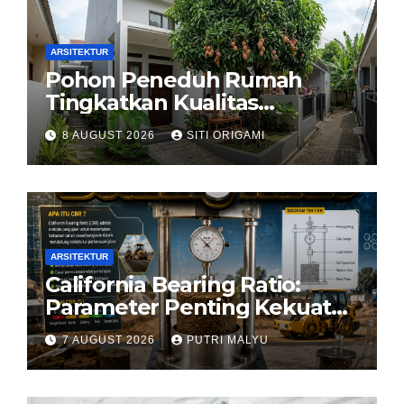
ARSITEKTUR
Pohon Peneduh Rumah
Tingkatkan Kualitas
Arsitektur Hunian
8 AUGUST 2026
SITI ORIGAMI
ARSITEKTUR
California Bearing Ratio:
Parameter Penting Kekuatan
Tanah Konstruksi
7 AUGUST 2026
PUTRI MALYU