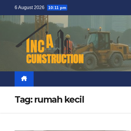
Skip
6 August 2026
10:11 pm
to
content
Tag:
rumah kecil