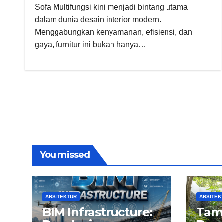
Sofa Multifungsi kini menjadi bintang utama
dalam dunia desain interior modern.
Menggabungkan kenyamanan, efisiensi, dan
gaya, furnitur ini bukan hanya…
You missed
ARSITEKTUR
ARSITEK
BIM Infrastructure:
Tam