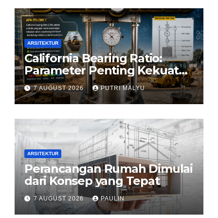
ARSITEKTUR
California Bearing Ratio:
Parameter Penting Kekuatan
Tanah Konstruksi
7 AUGUST 2026
PUTRI MALYU
ARSITEKTUR
Perancangan Rumah Dimulai
dari Konsep yang Tepat
7 AUGUST 2026
PAULIN