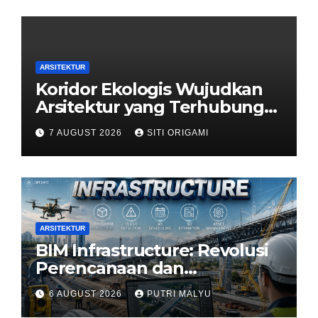
ARSITEKTUR
Koridor Ekologis Wujudkan
Arsitektur yang Terhubung
dengan Alam
7 AUGUST 2026
SITI ORIGAMI
ARSITEKTUR
BIM Infrastructure: Revolusi
Perencanaan dan
Pengelolaan Infrastruktur
6 AUGUST 2026
PUTRI MALYU