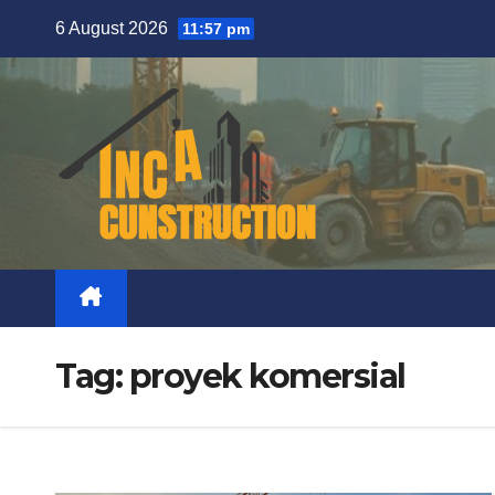
Skip
6 August 2026
11:57 pm
to
content
Tag:
proyek komersial