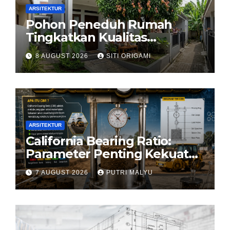
ARSITEKTUR
Pohon Peneduh Rumah
Tingkatkan Kualitas
Arsitektur Hunian
8 AUGUST 2026
SITI ORIGAMI
ARSITEKTUR
California Bearing Ratio:
Parameter Penting Kekuatan
Tanah Konstruksi
7 AUGUST 2026
PUTRI MALYU