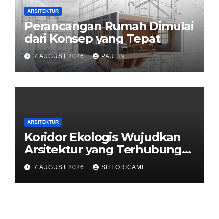
ARSITEKTUR
Perancangan Rumah Dimulai
dari Konsep yang Tepat
7 AUGUST 2026
PAULIN
ARSITEKTUR
Koridor Ekologis Wujudkan
Arsitektur yang Terhubung
dengan Alam
7 AUGUST 2026
SITI ORIGAMI