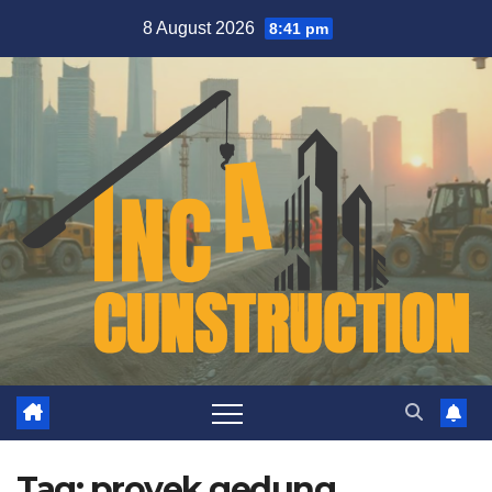
Skip
8 August 2026
8:41 pm
to
content
Tag:
proyek gedung