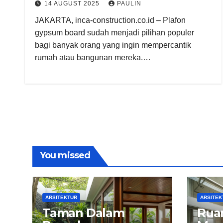
14 AUGUST 2025
PAULIN
JAKARTA, inca-construction.co.id – Plafon
gypsum board sudah menjadi pilihan populer
bagi banyak orang yang ingin mempercantik
rumah atau bangunan mereka.…
You missed
ARSITEKTUR
ARSITEK
Taman Dalam
Rua