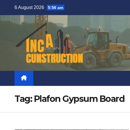
Skip
6 August 2026
5:56 am
to
content
Tag:
Plafon Gypsum Board