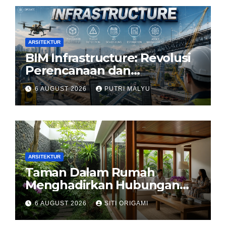
ARSITEKTUR
BIM Infrastructure: Revolusi
Perencanaan dan
Pengelolaan Infrastruktur
6 AUGUST 2026
PUTRI MALYU
ARSITEKTUR
Taman Dalam Rumah
Menghadirkan Hubungan
Harmonis antara Arsitektur
6 AUGUST 2026
SITI ORIGAMI
dan Alam