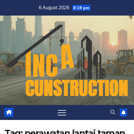
Skip
6 August 2026
8:19 pm
to
content
Tag:
perawatan lantai taman