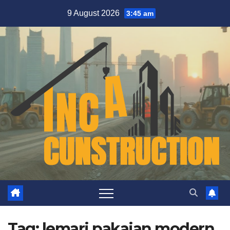
Skip
9 August 2026
3:45 am
to
content
Tag:
lemari pakaian modern