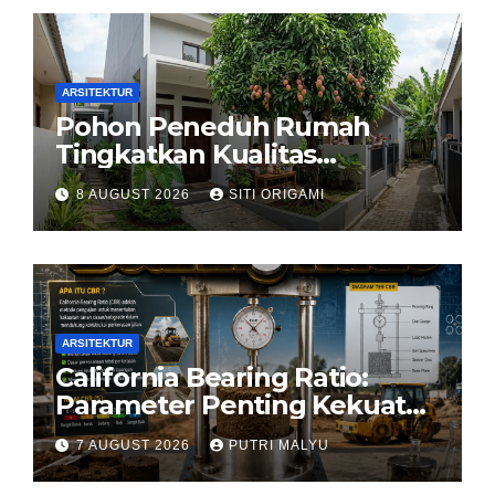
ARSITEKTUR
Pohon Peneduh Rumah
Tingkatkan Kualitas
Arsitektur Hunian
8 AUGUST 2026
SITI ORIGAMI
ARSITEKTUR
California Bearing Ratio:
Parameter Penting Kekuatan
Tanah Konstruksi
7 AUGUST 2026
PUTRI MALYU