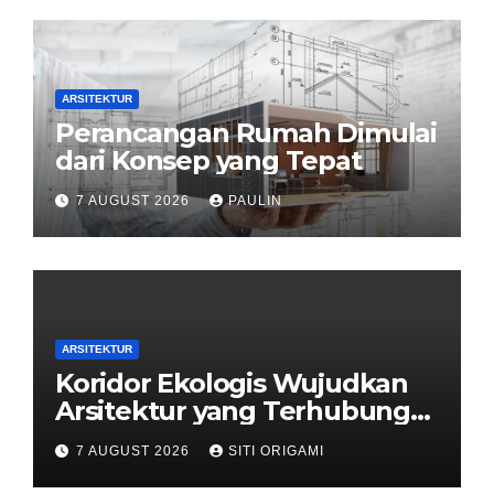
ARSITEKTUR
Perancangan Rumah Dimulai
dari Konsep yang Tepat
7 AUGUST 2026
PAULIN
ARSITEKTUR
Koridor Ekologis Wujudkan
Arsitektur yang Terhubung
dengan Alam
7 AUGUST 2026
SITI ORIGAMI