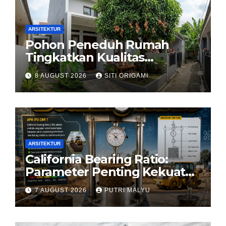
ARSITEKTUR
Pohon Peneduh Rumah
Tingkatkan Kualitas
Arsitektur Hunian
8 AUGUST 2026
SITI ORIGAMI
ARSITEKTUR
California Bearing Ratio:
Parameter Penting Kekuatan
Tanah Konstruksi
7 AUGUST 2026
PUTRI MALYU