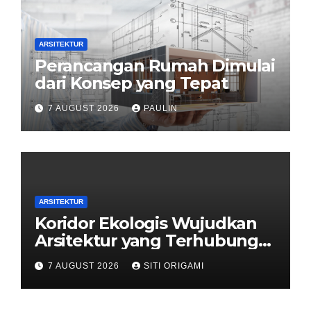
ARSITEKTUR
Perancangan Rumah Dimulai
dari Konsep yang Tepat
7 AUGUST 2026
PAULIN
ARSITEKTUR
Koridor Ekologis Wujudkan
Arsitektur yang Terhubung
dengan Alam
7 AUGUST 2026
SITI ORIGAMI