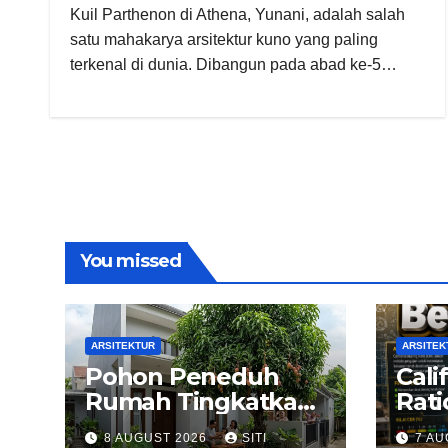
Kuil Parthenon di Athena, Yunani, adalah salah
satu mahakarya arsitektur kuno yang paling
terkenal di dunia. Dibangun pada abad ke-5…
You missed
ARSITEKTUR
ARSITEK
Pohon Peneduh
Cali
Rumah Tingkatkan
Rati
Kualitas Arsitektur
Pen
8 AUGUST 2026
SITI
7 AU