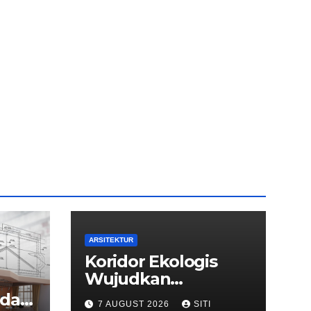
ARSITEKTUR
Koridor Ekologis
Wujudkan
Arsitektur yang
dari
7 AUGUST 2026
SITI