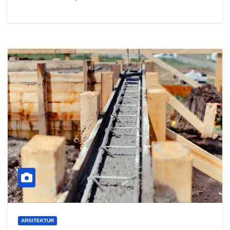
ARSITEKTUR