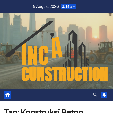
Skip
9 August 2026
3:15 am
to
content
Tag:
Konstruksi Beton