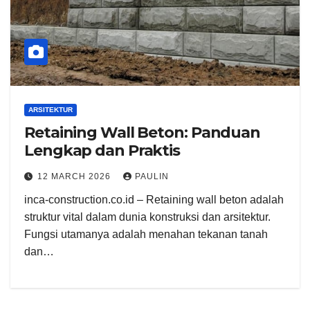
ARSITEKTUR
Retaining Wall Beton: Panduan
Lengkap dan Praktis
12 MARCH 2026
PAULIN
inca-construction.co.id – Retaining wall beton adalah
struktur vital dalam dunia konstruksi dan arsitektur.
Fungsi utamanya adalah menahan tekanan tanah
dan…