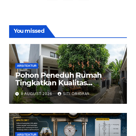
pagination
You missed
ARSITEKTUR
Pohon Peneduh Rumah
Tingkatkan Kualitas
Arsitektur Hunian
8 AUGUST 2026
SITI ORIGAMI
ARSITEKTUR