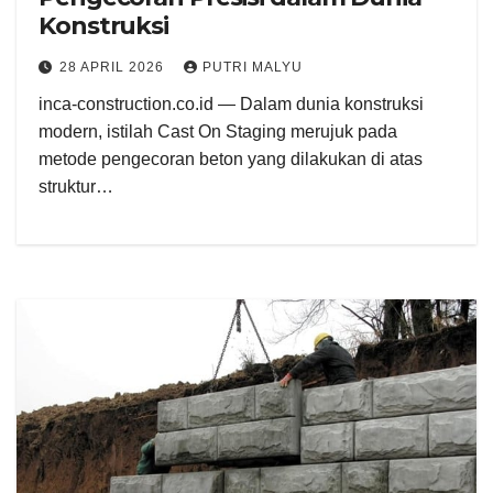
Konstruksi
28 APRIL 2026
PUTRI MALYU
inca-construction.co.id — Dalam dunia konstruksi
modern, istilah Cast On Staging merujuk pada
metode pengecoran beton yang dilakukan di atas
struktur…