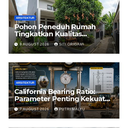
ARSITEKTUR
Pohon Peneduh Rumah
Tingkatkan Kualitas
Arsitektur Hunian
8 AUGUST 2026
SITI ORIGAMI
ARSITEKTUR
California Bearing Ratio:
Parameter Penting Kekuatan
Tanah Konstruksi
7 AUGUST 2026
PUTRI MALYU