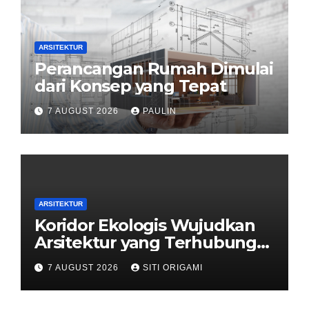
ARSITEKTUR
Perancangan Rumah Dimulai
dari Konsep yang Tepat
7 AUGUST 2026
PAULIN
ARSITEKTUR
Koridor Ekologis Wujudkan
Arsitektur yang Terhubung
dengan Alam
7 AUGUST 2026
SITI ORIGAMI