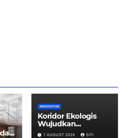
ARSITEKTUR
Koridor Ekologis
Wujudkan
Arsitektur yang
dari
7 AUGUST 2026
SITI