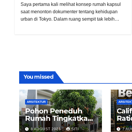
Saya pertama kali melihat konsep rumah kapsul
saat menonton dokumenter tentang kehidupan
urban di Tokyo. Dalam ruang sempit tak lebih…
You missed
ARSITEKTUR
ARSITEK
Pohon Peneduh
Cali
Rumah Tingkatkan
Rati
Kualitas Arsitektur
Pen
8 AUGUST 2026
SITI
7 AU