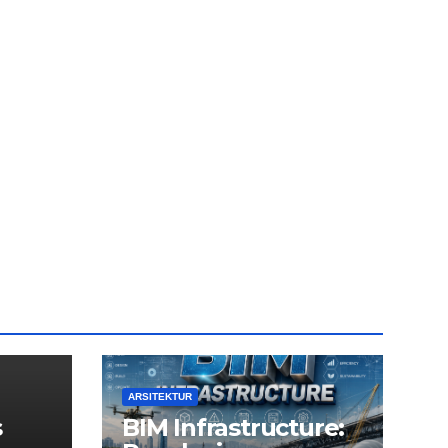
ARSITEKTUR
s
BIM Infrastructure: