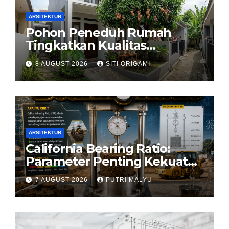
ARSITEKTUR
Pohon Peneduh Rumah
Tingkatkan Kualitas
Arsitektur Hunian
8 AUGUST 2026
SITI ORIGAMI
ARSITEKTUR
California Bearing Ratio:
Parameter Penting Kekuatan
Tanah Konstruksi
7 AUGUST 2026
PUTRI MALYU