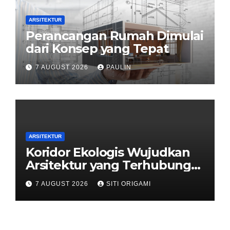
ARSITEKTUR
Perancangan Rumah Dimulai
dari Konsep yang Tepat
7 AUGUST 2026
PAULIN
ARSITEKTUR
Koridor Ekologis Wujudkan
Arsitektur yang Terhubung
dengan Alam
7 AUGUST 2026
SITI ORIGAMI