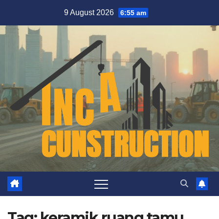
Skip
9 August 2026
6:55 am
to
content
Tag:
keramik ruang tamu