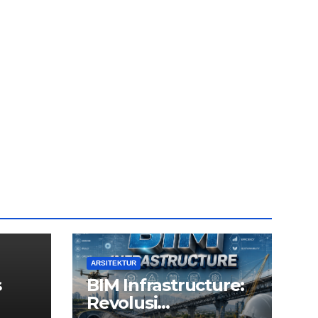
ARSITEKTUR
s
BIM Infrastructure:
Revolusi