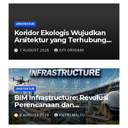
ARSITEKTUR
Koridor Ekologis Wujudkan
Arsitektur yang Terhubung
dengan Alam
7 AUGUST 2026
SITI ORIGAMI
ARSITEKTUR
BIM Infrastructure: Revolusi
Perencanaan dan
Pengelolaan Infrastruktur
6 AUGUST 2026
PUTRI MALYU