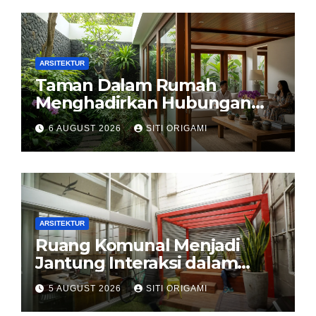
ARSITEKTUR
Taman Dalam Rumah
Menghadirkan Hubungan
Harmonis antara Arsitektur
6 AUGUST 2026
SITI ORIGAMI
dan Alam
ARSITEKTUR
Ruang Komunal Menjadi
Jantung Interaksi dalam
Perancangan Arsitektur
5 AUGUST 2026
SITI ORIGAMI
Modern