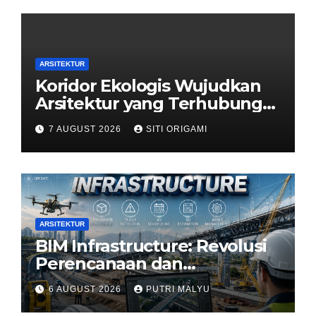
ARSITEKTUR
Koridor Ekologis Wujudkan
Arsitektur yang Terhubung
dengan Alam
7 AUGUST 2026
SITI ORIGAMI
ARSITEKTUR
BIM Infrastructure: Revolusi
Perencanaan dan
Pengelolaan Infrastruktur
6 AUGUST 2026
PUTRI MALYU