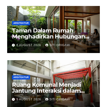
ARSITEKTUR
Taman Dalam Rumah
Menghadirkan Hubungan
Harmonis antara Arsitektur
6 AUGUST 2026
SITI ORIGAMI
dan Alam
ARSITEKTUR
Ruang Komunal Menjadi
Jantung Interaksi dalam
Perancangan Arsitektur
5 AUGUST 2026
SITI ORIGAMI
Modern