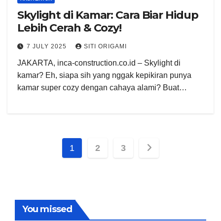
Skylight di Kamar: Cara Biar Hidup
Lebih Cerah & Cozy!
7 JULY 2025
SITI ORIGAMI
JAKARTA, inca-construction.co.id – Skylight di
kamar? Eh, siapa sih yang nggak kepikiran punya
kamar super cozy dengan cahaya alami? Buat…
Posts
1
2
3
pagination
You missed