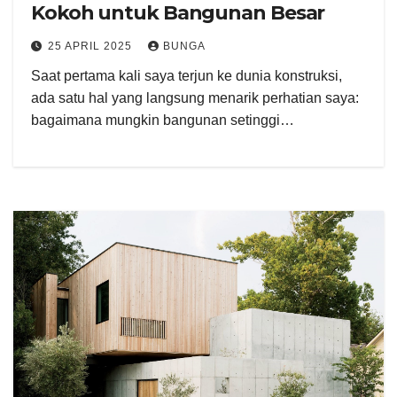
Kokoh untuk Bangunan Besar
25 APRIL 2025
BUNGA
Saat pertama kali saya terjun ke dunia konstruksi,
ada satu hal yang langsung menarik perhatian saya:
bagaimana mungkin bangunan setinggi…