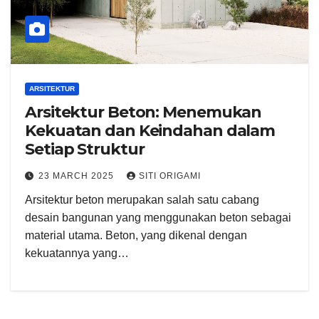
ARSITEKTUR
Arsitektur Beton: Menemukan
Kekuatan dan Keindahan dalam
Setiap Struktur
23 MARCH 2025
SITI ORIGAMI
Arsitektur beton merupakan salah satu cabang
desain bangunan yang menggunakan beton sebagai
material utama. Beton, yang dikenal dengan
kekuatannya yang…