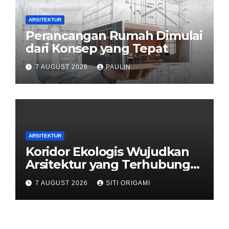
ARSITEKTUR
Perancangan Rumah Dimulai
dari Konsep yang Tepat
7 AUGUST 2026
PAULIN
ARSITEKTUR
Koridor Ekologis Wujudkan
Arsitektur yang Terhubung
dengan Alam
7 AUGUST 2026
SITI ORIGAMI