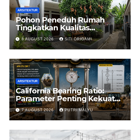
ARSITEKTUR
Pohon Peneduh Rumah
Tingkatkan Kualitas
Arsitektur Hunian
8 AUGUST 2026
SITI ORIGAMI
ARSITEKTUR
California Bearing Ratio:
Parameter Penting Kekuatan
Tanah Konstruksi
7 AUGUST 2026
PUTRI MALYU