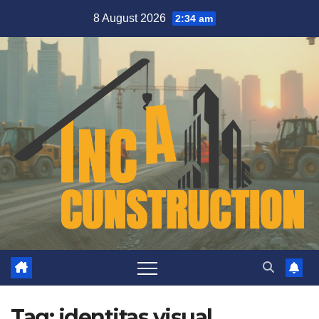
Skip
8 August 2026
2:34 am
to
content
Tag:
identitas visual