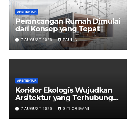
ARSITEKTUR
Perancangan Rumah Dimulai
dari Konsep yang Tepat
7 AUGUST 2026
PAULIN
ARSITEKTUR
Koridor Ekologis Wujudkan
Arsitektur yang Terhubung
dengan Alam
7 AUGUST 2026
SITI ORIGAMI