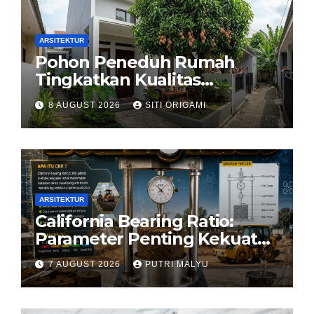
ARSITEKTUR
Pohon Peneduh Rumah
Tingkatkan Kualitas
Arsitektur Hunian
8 AUGUST 2026
SITI ORIGAMI
ARSITEKTUR
California Bearing Ratio:
Parameter Penting Kekuatan
Tanah Konstruksi
7 AUGUST 2026
PUTRI MALYU