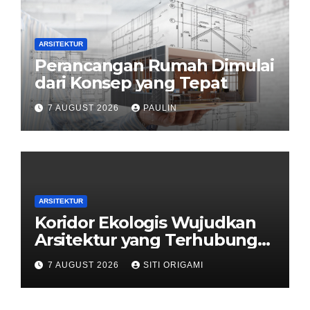
ARSITEKTUR
Perancangan Rumah Dimulai
dari Konsep yang Tepat
7 AUGUST 2026
PAULIN
ARSITEKTUR
Koridor Ekologis Wujudkan
Arsitektur yang Terhubung
dengan Alam
7 AUGUST 2026
SITI ORIGAMI