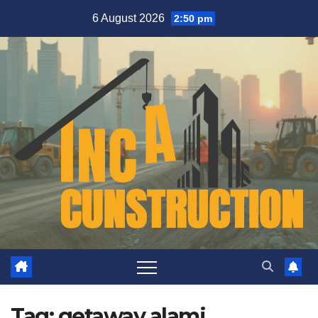
Skip
6 August 2026
2:50 pm
to
content
Tag:
getaway alami