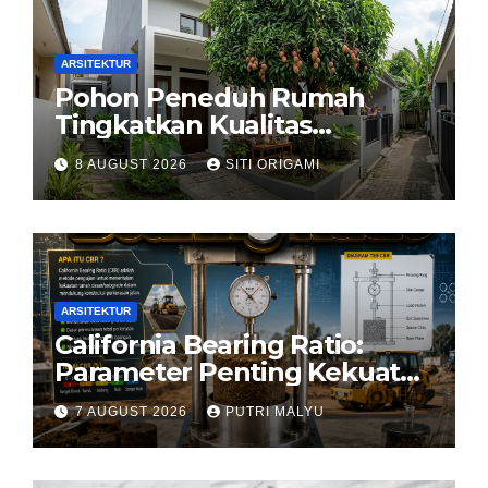
ARSITEKTUR
Pohon Peneduh Rumah
Tingkatkan Kualitas
Arsitektur Hunian
8 AUGUST 2026
SITI ORIGAMI
ARSITEKTUR
California Bearing Ratio:
Parameter Penting Kekuatan
Tanah Konstruksi
7 AUGUST 2026
PUTRI MALYU