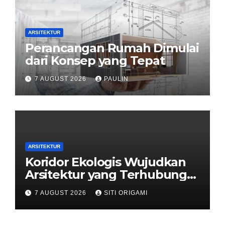
ARSITEKTUR
Perancangan Rumah Dimulai
dari Konsep yang Tepat
7 AUGUST 2026
PAULIN
ARSITEKTUR
Koridor Ekologis Wujudkan
Arsitektur yang Terhubung
dengan Alam
7 AUGUST 2026
SITI ORIGAMI