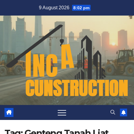
Skip
9 August 2026
8:02 pm
to
content
Tag:
Genteng Tanah Liat