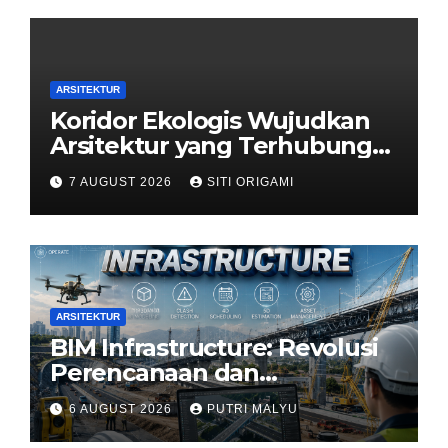
ARSITEKTUR
Koridor Ekologis Wujudkan
Arsitektur yang Terhubung
dengan Alam
7 AUGUST 2026
SITI ORIGAMI
ARSITEKTUR
BIM Infrastructure: Revolusi
Perencanaan dan
Pengelolaan Infrastruktur
6 AUGUST 2026
PUTRI MALYU