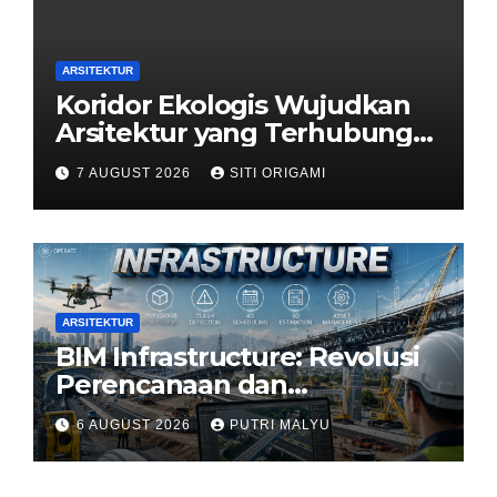
ARSITEKTUR
Koridor Ekologis Wujudkan
Arsitektur yang Terhubung
dengan Alam
7 AUGUST 2026
SITI ORIGAMI
ARSITEKTUR
BIM Infrastructure: Revolusi
Perencanaan dan
Pengelolaan Infrastruktur
6 AUGUST 2026
PUTRI MALYU