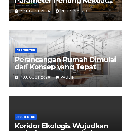
Parameter Penting Kekuatan
Tanah Konstruksi
7 AUGUST 2026
PUTRI MALYU
ARSITEKTUR
Perancangan Rumah Dimulai
dari Konsep yang Tepat
7 AUGUST 2026
PAULIN
ARSITEKTUR
Koridor Ekologis Wujudkan