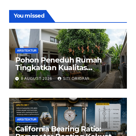
You missed
ARSITEKTUR
Pohon Peneduh Rumah
Tingkatkan Kualitas
Arsitektur Hunian
8 AUGUST 2026
SITI ORIGAMI
ARSITEKTUR
California Bearing Ratio: