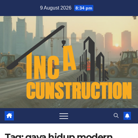
Skip
9 August 2026
8:34 pm
to
content
Tag:
gaya hidup modern