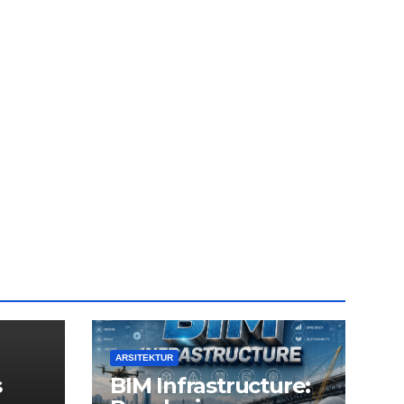
ARSITEKTUR
s
BIM Infrastructure: