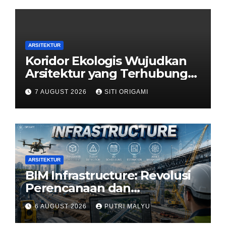
ARSITEKTUR
Koridor Ekologis Wujudkan
Arsitektur yang Terhubung
dengan Alam
7 AUGUST 2026
SITI ORIGAMI
ARSITEKTUR
BIM Infrastructure: Revolusi
Perencanaan dan
Pengelolaan Infrastruktur
6 AUGUST 2026
PUTRI MALYU