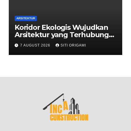
ARSITEKTUR
Koridor Ekologis Wujudkan
Arsitektur yang Terhubung
dengan Alam
7 AUGUST 2026
SITI ORIGAMI