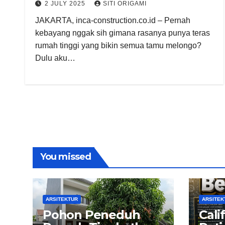
2 JULY 2025
SITI ORIGAMI
JAKARTA, inca-construction.co.id – Pernah
kebayang nggak sih gimana rasanya punya teras
rumah tinggi yang bikin semua tamu melongo?
Dulu aku…
You missed
ARSITEKTUR
ARSITEK
Pohon Peneduh
Cali