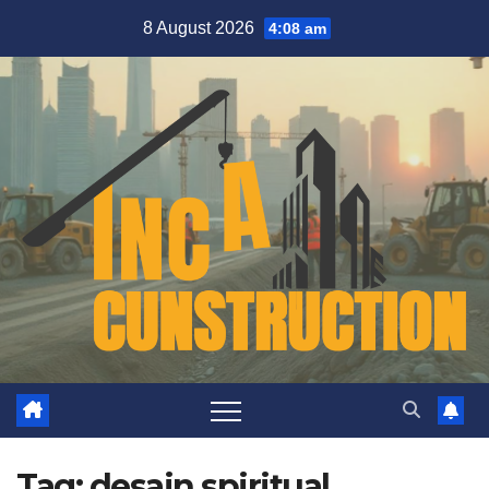
Skip
8 August 2026
4:08 am
to
content
Tag:
desain spiritual