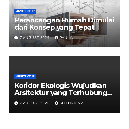
ARSITEKTUR
Perancangan Rumah Dimulai
dari Konsep yang Tepat
7 AUGUST 2026
PAULIN
ARSITEKTUR
Koridor Ekologis Wujudkan
Arsitektur yang Terhubung
dengan Alam
7 AUGUST 2026
SITI ORIGAMI