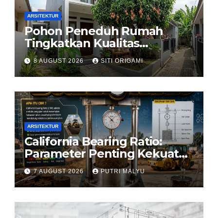
ARSITEKTUR
Pohon Peneduh Rumah
Tingkatkan Kualitas
Arsitektur Hunian
8 AUGUST 2026
SITI ORIGAMI
ARSITEKTUR
California Bearing Ratio:
Parameter Penting Kekuatan
Tanah Konstruksi
7 AUGUST 2026
PUTRI MALYU