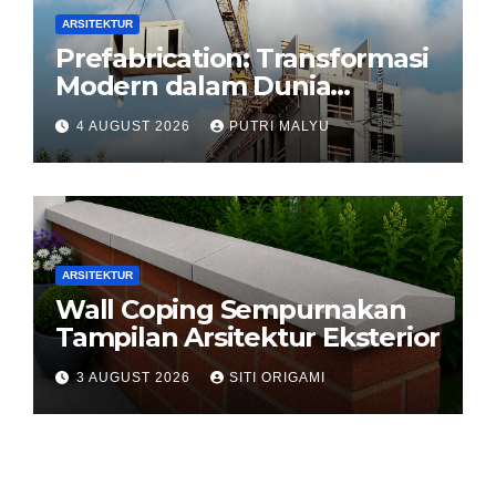
ARSITEKTUR
Prefabrication: Transformasi
Modern dalam Dunia
Konstruksi
4 AUGUST 2026
PUTRI MALYU
ARSITEKTUR
Wall Coping Sempurnakan
Tampilan Arsitektur Eksterior
3 AUGUST 2026
SITI ORIGAMI