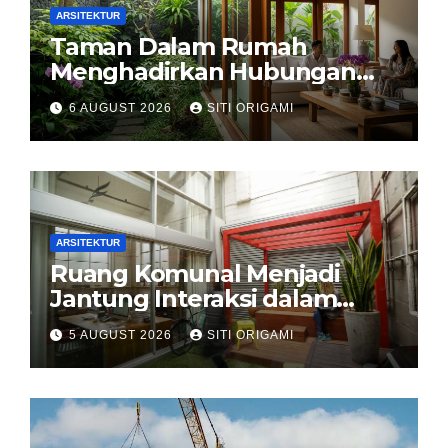
ARSITEKTUR
Taman Dalam Rumah
Menghadirkan Hubungan
Harmonis antara Arsitektur
6 AUGUST 2026
SITI ORIGAMI
dan Alam
ARSITEKTUR
Ruang Komunal Menjadi
Jantung Interaksi dalam
Perancangan Arsitektur
5 AUGUST 2026
SITI ORIGAMI
Modern