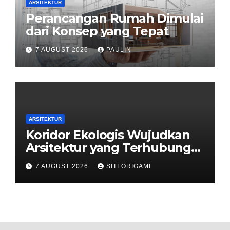
ARSITEKTUR
Perancangan Rumah Dimulai
dari Konsep yang Tepat
7 AUGUST 2026
PAULIN
ARSITEKTUR
Koridor Ekologis Wujudkan
Arsitektur yang Terhubung
dengan Alam
7 AUGUST 2026
SITI ORIGAMI