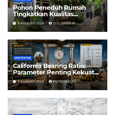
Pohon Peneduh Rumah
Tingkatkan Kualitas
Arsitektur Hunian
8 AUGUST 2026
SITI ORIGAMI
ARSITEKTUR
California Bearing Ratio:
Parameter Penting Kekuatan
Tanah Konstruksi
7 AUGUST 2026
PUTRI MALYU