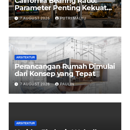
California Bearing Ratio:
Parameter Penting Kekuatan
Tanah Konstruksi
7 AUGUST 2026
PUTRI MALYU
ARSITEKTUR
Perancangan Rumah Dimulai
dari Konsep yang Tepat
7 AUGUST 2026
PAULIN
ARSITEKTUR