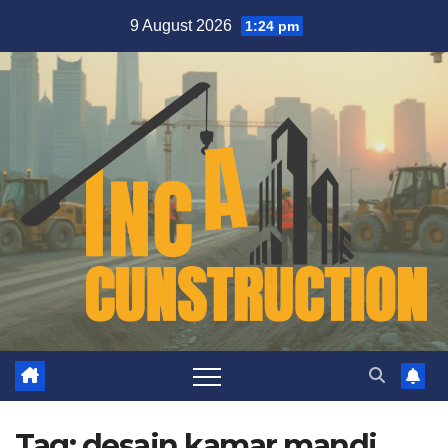
Skip
9 August 2026
1:24 pm
to
content
Tag:
desain kamar mandi