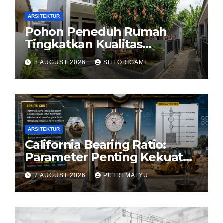
ARSITEKTUR
Pohon Peneduh Rumah
Tingkatkan Kualitas
Arsitektur Hunian
8 AUGUST 2026
SITI ORIGAMI
ARSITEKTUR
California Bearing Ratio:
Parameter Penting Kekuatan
Tanah Konstruksi
7 AUGUST 2026
PUTRI MALYU