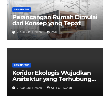
ARSITEKTUR
Perancangan Rumah Dimulai
dari Konsep yang Tepat
7 AUGUST 2026
PAULIN
ARSITEKTUR
Koridor Ekologis Wujudkan
Arsitektur yang Terhubung
dengan Alam
7 AUGUST 2026
SITI ORIGAMI