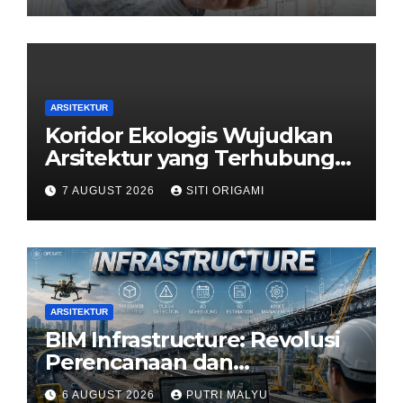
ARSITEKTUR
Koridor Ekologis Wujudkan
Arsitektur yang Terhubung
dengan Alam
7 AUGUST 2026
SITI ORIGAMI
ARSITEKTUR
BIM Infrastructure: Revolusi
Perencanaan dan
Pengelolaan Infrastruktur
6 AUGUST 2026
PUTRI MALYU