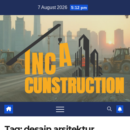
Skip
7 August 2026
5:12 pm
to
content
Tag:
desain arsitektur