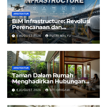
ARSITEKTUR
BIM Infrastructure: Revolusi
Perencanaan dan
Pengelolaan Infrastruktur
6 AUGUST 2026
PUTRI MALYU
ARSITEKTUR
Taman Dalam Rumah
Menghadirkan Hubungan
Harmonis antara Arsitektur
6 AUGUST 2026
SITI ORIGAMI
dan Alam