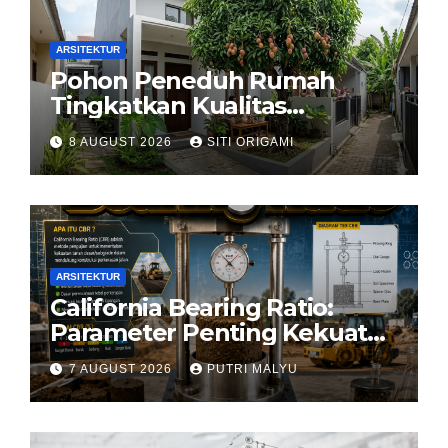
ARSITEKTUR
Pohon Peneduh Rumah
Tingkatkan Kualitas
Arsitektur Hunian
8 AUGUST 2026
SITI ORIGAMI
ARSITEKTUR
California Bearing Ratio:
Parameter Penting Kekuatan
Tanah Konstruksi
7 AUGUST 2026
PUTRI MALYU