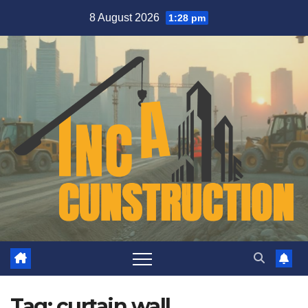
Skip
8 August 2026
1:28 pm
to
content
Tag:
curtain wall