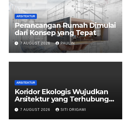
ARSITEKTUR
Perancangan Rumah Dimulai
dari Konsep yang Tepat
7 AUGUST 2026
PAULIN
ARSITEKTUR
Koridor Ekologis Wujudkan
Arsitektur yang Terhubung
dengan Alam
7 AUGUST 2026
SITI ORIGAMI