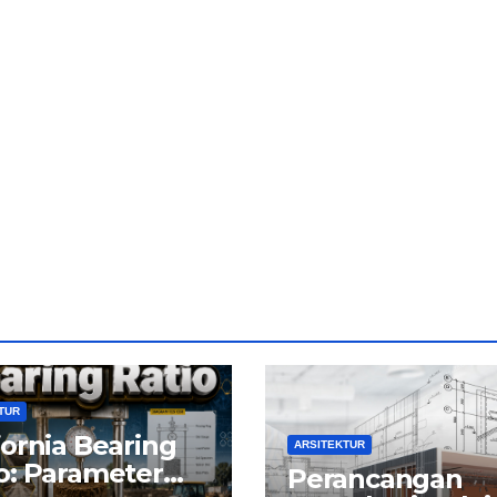
TUR
fornia Bearing
ARSITEKTUR
o: Parameter
Perancangan