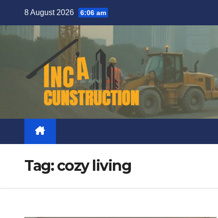
Skip
8 August 2026
6:06 am
to
content
Tag:
cozy living