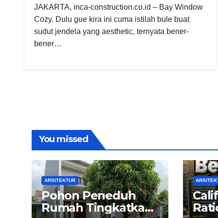
JAKARTA, inca-construction.co.id – Bay Window
Cozy. Dulu gue kira ini cuma istilah bule buat
sudut jendela yang aesthetic, ternyata bener-
bener…
You missed
ARSITEKTUR
ARSITEK
Pohon Peneduh
Cali
Rumah Tingkatkan
Rati