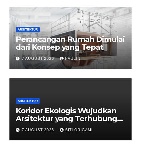
ARSITEKTUR
Perancangan Rumah Dimulai
dari Konsep yang Tepat
7 AUGUST 2026
PAULIN
ARSITEKTUR
Koridor Ekologis Wujudkan
Arsitektur yang Terhubung
dengan Alam
7 AUGUST 2026
SITI ORIGAMI