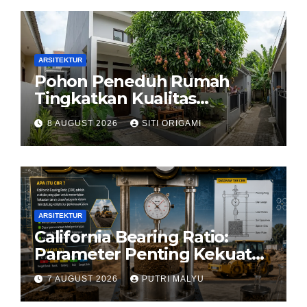
ARSITEKTUR
Pohon Peneduh Rumah
Tingkatkan Kualitas
Arsitektur Hunian
8 AUGUST 2026
SITI ORIGAMI
ARSITEKTUR
California Bearing Ratio:
Parameter Penting Kekuatan
Tanah Konstruksi
7 AUGUST 2026
PUTRI MALYU