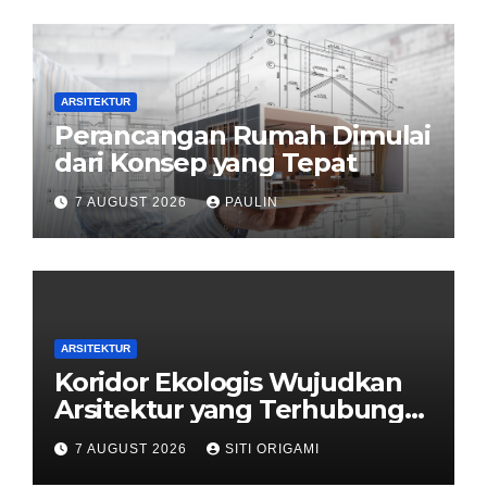
ARSITEKTUR
Perancangan Rumah Dimulai
dari Konsep yang Tepat
7 AUGUST 2026
PAULIN
ARSITEKTUR
Koridor Ekologis Wujudkan
Arsitektur yang Terhubung
dengan Alam
7 AUGUST 2026
SITI ORIGAMI