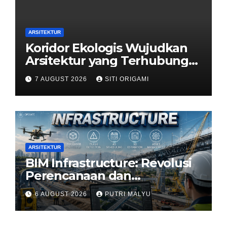
ARSITEKTUR
Koridor Ekologis Wujudkan
Arsitektur yang Terhubung
dengan Alam
7 AUGUST 2026
SITI ORIGAMI
ARSITEKTUR
BIM Infrastructure: Revolusi
Perencanaan dan
Pengelolaan Infrastruktur
6 AUGUST 2026
PUTRI MALYU