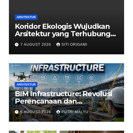
ARSITEKTUR
Koridor Ekologis Wujudkan
Arsitektur yang Terhubung
dengan Alam
7 AUGUST 2026
SITI ORIGAMI
ARSITEKTUR
BIM Infrastructure: Revolusi
Perencanaan dan
Pengelolaan Infrastruktur
6 AUGUST 2026
PUTRI MALYU