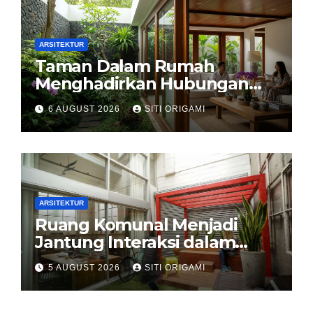
ARSITEKTUR
Taman Dalam Rumah
Menghadirkan Hubungan
Harmonis antara Arsitektur
6 AUGUST 2026
SITI ORIGAMI
dan Alam
ARSITEKTUR
Ruang Komunal Menjadi
Jantung Interaksi dalam
Perancangan Arsitektur
5 AUGUST 2026
SITI ORIGAMI
Modern