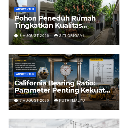
ARSITEKTUR
Pohon Peneduh Rumah
Tingkatkan Kualitas
Arsitektur Hunian
8 AUGUST 2026
SITI ORIGAMI
ARSITEKTUR
California Bearing Ratio:
Parameter Penting Kekuatan
Tanah Konstruksi
7 AUGUST 2026
PUTRI MALYU