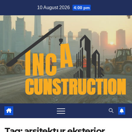
Skip
10 August 2026
4:00 pm
to
content
Tag:
arsitektur eksterior