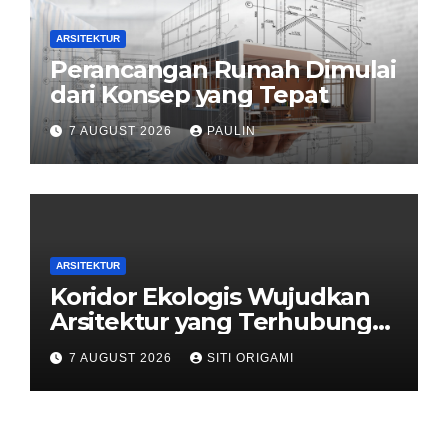
ARSITEKTUR
Perancangan Rumah Dimulai
dari Konsep yang Tepat
7 AUGUST 2026
PAULIN
ARSITEKTUR
Koridor Ekologis Wujudkan
Arsitektur yang Terhubung
dengan Alam
7 AUGUST 2026
SITI ORIGAMI